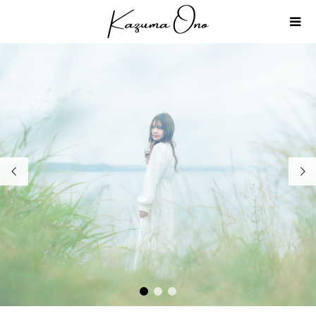


1
2
3